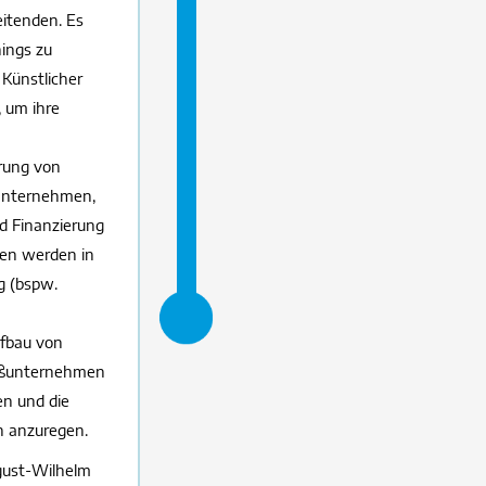
eitenden. Es
ings zu
 Künstlicher
 um ihre
erung von
Unternehmen,
d Finanzierung
en werden in
g (bspw.
ufbau von
oßunternehmen
n und die
n anzuregen.
gust-Wilhelm