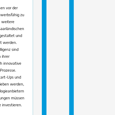
en vor der
ewerbsfähig zu
 weitere
saarländischen
gestaltet und
zt werden.
lligenz sind
 ihrer
h innovative
 Prozesse.
tart-Ups und
rieben werden,
ogieanbietern
htungen müssen
e investieren.