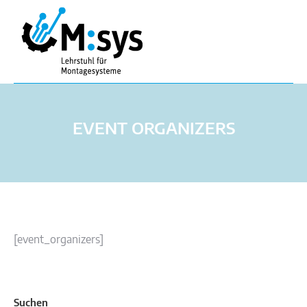
EVENT ORGANIZERS
[event_organizers]
Suchen