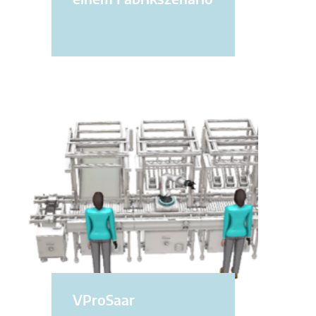
einem Fabrikszenario
VProSaar