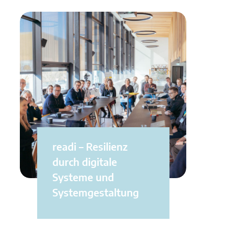
readi – Resilienz
durch digitale
Systeme und
Systemgestaltung