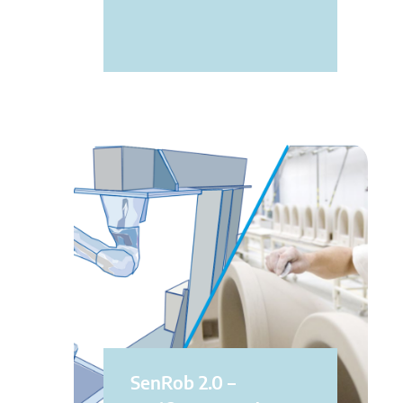
SenRob 2.0 –