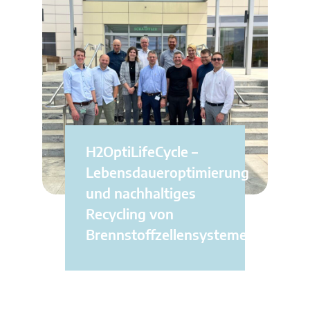
H2OptiLifeCycle –
Lebensdaueroptimierung
und nachhaltiges
Recycling von
Brennstoffzellensystemen