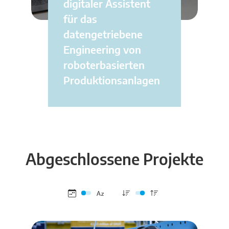
digitaler Assistent
für das
datengetriebene
Engineering von
roboterbasierten
Produktionsanlagen
Abgeschlossene Projekte