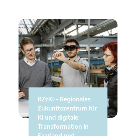
RZzKI – Regionales
Zukunftszentrum für
KI und digitale
Transformation in