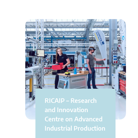
RICAIP – Research
and Innovation
Centre on Advanced
Industrial Production