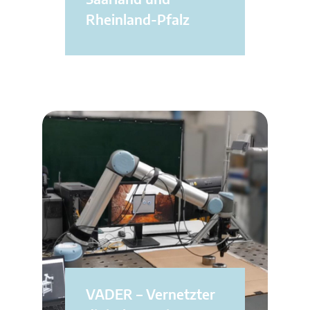
Saarland und
Rheinland-Pfalz
VADER – Vernetzter