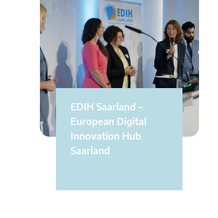
EDIH Saarland –
European Digital
Innovation Hub
Saarland