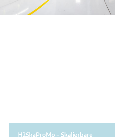
H2SkaProMo – Skalierbare