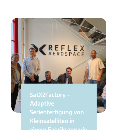
SatX2Factory –
Adaptive
Serienfertigung von
Kleinsatelliten in