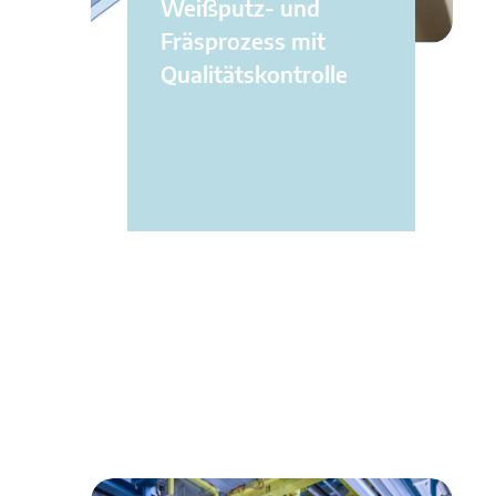
Weißputz- und
Fräsprozess mit
Qualitätskontrolle